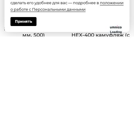
сделать его удобнее для вас — подробнее в
положении
о работе с Персональными данными
Принять
PCP EDgun Fenix (6.35
Арбалет блочный Ek
Loading
мм, 500)
HEX-400 камуфляж (с
комплектацией)
150000 руб.
51975 руб.
В корзину
В корзину