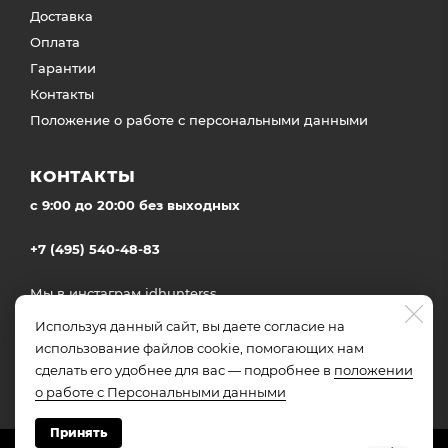
Доставка
Оплата
Гарантии
Контакты
Положение о работе с персональными данными
КОНТАКТЫ
c 9:00 до 20:00 без выходных
+7 (495) 540-48-83
Мы в инстаграм
idhunterss
Доставка во все регионы России
Используя данный сайт, вы даете согласие на
использование файлов cookie, помогающих нам
сделать его удобнее для вас — подробнее в
положении
о работе с Персональными данными
Принять