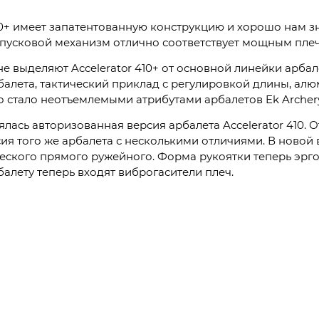
0+ имеет запатентованную конструкцию и хорошо нам зна
спусковой механизм отлично соответствует мощным плеч
е выделяют Accelerator 410+ от основной линейки арбале
алета, тактический приклад с регулировкой длины, ал
о стало неотъемлемыми атрибутами арбалетов Ek Archery
ялась авторизованная версия арбалета Accelerator 410.
сия того же арбалета с несколькими отличиями. В новой
ического прямого ружейного. Форма рукоятки теперь эр
балету теперь входят виброгасители плеч.