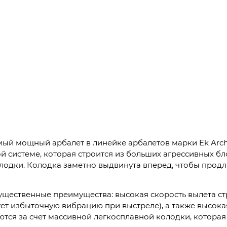
 самый мощный арбалет в линейке арбалетов марки Ek Ar
 системе, которая строится из больших агрессивных бл
дки. Колодка заметно выдвинута вперед, чтобы продлит
ущественные преимущества: высокая скорость вылета ст
ет избыточную вибрацию при выстреле), а также высока
ся за счет массивной легкосплавной колодки, котора