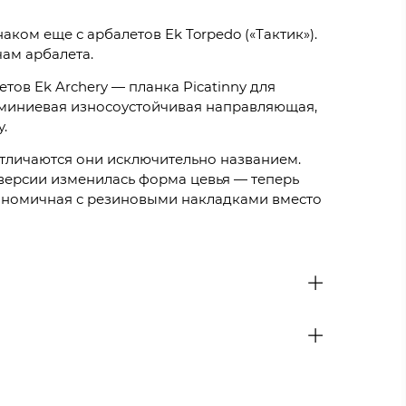
ком еще с арбалетов Ek Torpedo («Тактик»).
ам арбалета.
тов Ek Archery — планка Picatinny для
юминиевая износоустойчивая направляющая,
.
 Отличаются они исключительно названием.
 версии изменилась форма цевья — теперь
гономичная с резиновыми накладками вместо