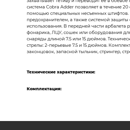
захватывает тетиву и переводит ее в боевое
система Cobra Adder позволяет в течение 20 
помощью специальных несъемных штифтов. В
предохранителем, а также системой защиты 
использования. В передней части арбалета 
фонарика, ЛЦУ, сошек или оборудования для
снаряды длиной 7.5 или 15 дюймов. Техническ
стрелы: 2-перьевые 7.5 и 15 дюймов. Комплек
законцовок, запасной тыльник, стрингер, стре
Технические характеристики:
Комплектация: