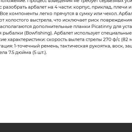
 положение. Процесс взведения не требует серьезных ус
с разобрать арбалет на 4 части: корпус, приклад, плечи 
се компоненты легко прячутся в сумку или чехол. Арба
от холостого выстрела, что исключает риск повреждени
располагаются дополнительные планки Picatinny для уст
 рыбалки (Bowfishing). Арбалет использует специальн
ие характеристики: скорость вылета стрелы 270 ф/с (82 
тация: 1-точечный ремень, тактическая рукоятка, воск, з
ла 7.5 дюйма (5 шт.).