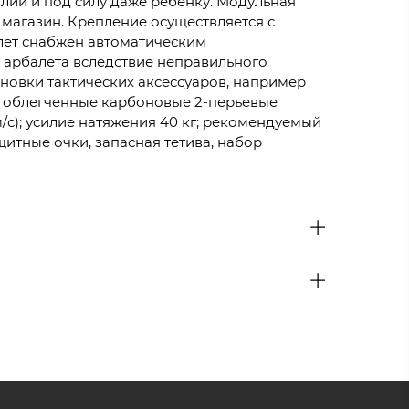
илий и под силу даже ребенку. Модульная
и магазин. Крепление осуществляется с
лет снабжен автоматическим
я арбалета вследствие неправильного
ановки тактических аксессуаров, например
ые облегченные карбоновые 2-перьевые
м/с); усилие натяжения 40 кг; рекомендуемый
ащитные очки, запасная тетива, набор