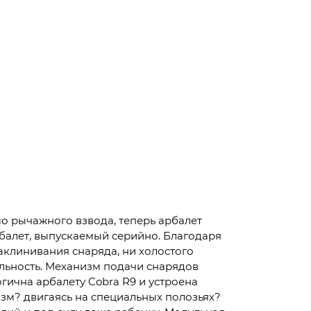
мо рычажного взвода, теперь арбалет
балет, выпускаемый серийно. Благодаря
аклинивания снаряда, ни холостого
ельность. Механизм подачи снарядов
огична арбалету Cobra R9 и устроена
изм? двигаясь на специальных полозьях?