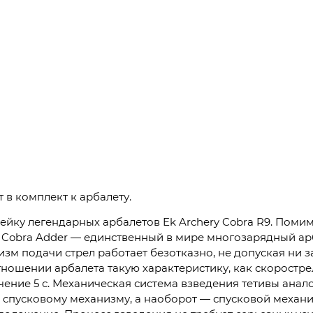
 в комплект к арбалету.
ейку легендарных арбалетов Ek Archery Cobra R9. Поми
 Cobra Adder — единственный в мире многозарядный ар
зм подачи стрел работает безотказно, не допуская ни з
ношении арбалета такую характеристику, как скоростр
ечение 5 с. Механическая система взведения тетивы анал
к спусковому механизму, а наоборот — спусковой механ