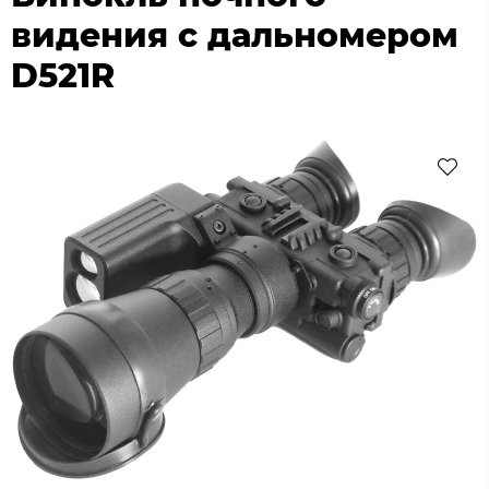
видения с дальномером
D521R