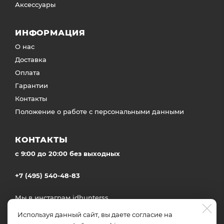
Аксессуары
ИНФОРМАЦИЯ
О нас
Доставка
Оплата
Гарантии
Контакты
Положение о работе с персональными данными
КОНТАКТЫ
c 9:00 до 20:00 без выходных
+7 (495) 540-48-83
Мы в инстаграм
idhunterss
Доставка во все регионы России
Используя данный сайт, вы даете согласие на