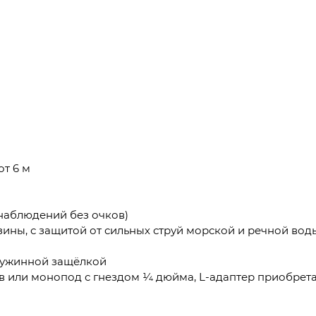
т 6 м
 наблюдений без очков)
ны, с защитой от сильных струй морской и речной воды,
ружинной защёлкой
 или монопод с гнездом 1⁄4 дюйма, L-адаптер приобрет