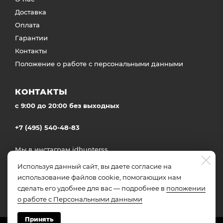
Доставка
Оплата
Гарантии
Контакты
Положение о работе с персональными данными
КОНТАКТЫ
c 9:00 до 20:00 без выходных
+7 (495) 540-48-83
Мы в инстаграм
idhunterss
Доставка во все регионы России
Используя данный сайт, вы даете согласие на
использование файлов cookie, помогающих нам
сделать его удобнее для вас — подробнее в
положении
о работе с Персональными данными
Принять