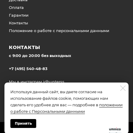
Оплата
Гарантии
Контакты
Положение о работе с персональными данными
КОНТАКТЫ
c 9:00 до 20:00 без выходных
+7 (495) 540-48-83
Мы в инстаграм
idhunterss
Доставка во все регионы России
Используя данный сайт, вы даете согласие на
использование файлов cookie, помогающих нам
сделать его удобнее для вас — подробнее в
положении
о работе с Персональными данными
Принять
Made on
Bazium