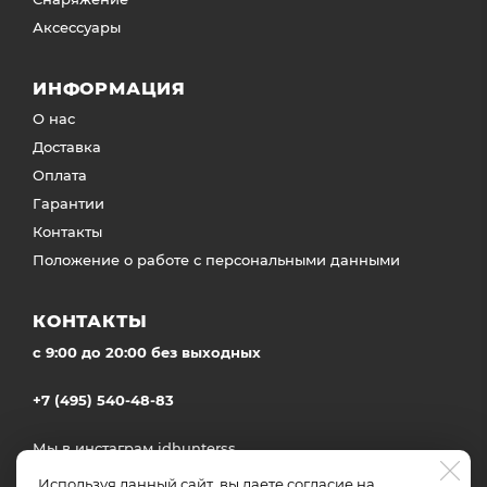
Аксессуары
ИНФОРМАЦИЯ
О нас
Доставка
Оплата
Гарантии
Контакты
Положение о работе с персональными данными
КОНТАКТЫ
c 9:00 до 20:00 без выходных
+7 (495) 540-48-83
Мы в инстаграм
idhunterss
Доставка во все регионы России
Используя данный сайт, вы даете согласие на