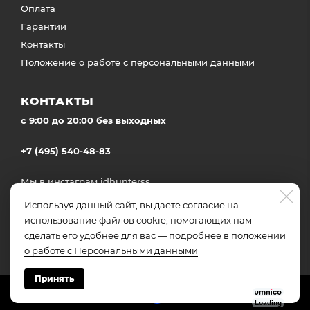
Оплата
Гарантии
Контакты
Положение о работе с персональными данными
КОНТАКТЫ
c 9:00 до 20:00 без выходных
+7 (495) 540-48-83
Мы в инстаграм
idhunterss
Доставка во все регионы России
Используя данный сайт, вы даете согласие на
использование файлов cookie, помогающих нам
сделать его удобнее для вас — подробнее в
положении
о работе с Персональными данными
Принять
Made on
Bazium
Loading