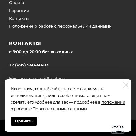
Оплата
Гарантии
Контакты
Положение о работе с персональными данными
КОНТАКТЫ
c 9:00 до 20:00 без выходных
+7 (495) 540-48-83
Мы в инстаграм
idhunterss
Доставка во все регионы России
Используя данный сайт, вы даете согласие на
использование файлов cookie, помогающих нам
сделать его удобнее для вас — подробнее в
положении
о работе с Персональными данными
Принять
Made on
Bazium
Loading