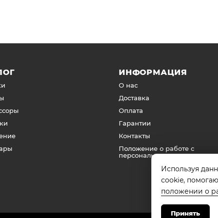
ЛОГ
ИНФОРМАЦИЯ
ки
О нас
ы
Доставка
ссоры
Оплата
ки
Гарантии
ение
Контакты
уары
Положение о работе с
персональными данными
Используя данн
cookie, помога
положении о р
Принять