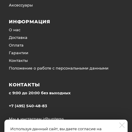
Аксессуары
ИНФОРМАЦИЯ
О нас
Доставка
Оплата
Гарантии
Контакты
Положение о работе с персональными данными
КОНТАКТЫ
c 9:00 до 20:00 без выходных
+7 (495) 540-48-83
Мы в инстаграм
idhunterss
Доставка во все регионы России
Используя данный сайт, вы даете согласие на