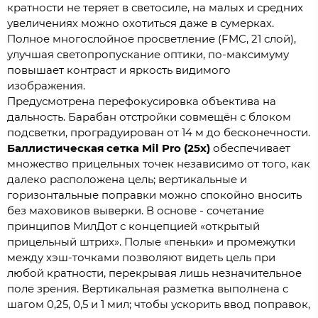
кратности не теряет в светосиле, на малых и средних
увеличениях можно охотиться даже в сумерках.
Полное многослойное просветление (FMC, 21 слой),
улучшая светопропускание оптики, по-максимуму
повышает контраст и яркость видимого
изображения.
Предусмотрена перефокусировка объектива на
дальность. Барабан отстройки совмещён с блоком
подсветки, проградуирован от 14 м до бесконечности.
Баллистическая сетка Mil Pro (25x)
обеспечивает
множество прицельных точек независимо от того, как
далеко расположена цель; вертикальные и
горизонтальные поправки можно спокойно вносить
без маховиков выверки. В основе - сочетание
принципов МилДот с концепцией «открытый
прицельный штрих». Полые «пеньки» и промежутки
между хэш-точками позволяют видеть цель при
любой кратности, перекрывая лишь незначительное
поле зрения. Вертикальная разметка выполнена с
шагом 0,25, 0,5 и 1 мил; чтобы ускорить ввод поправок,