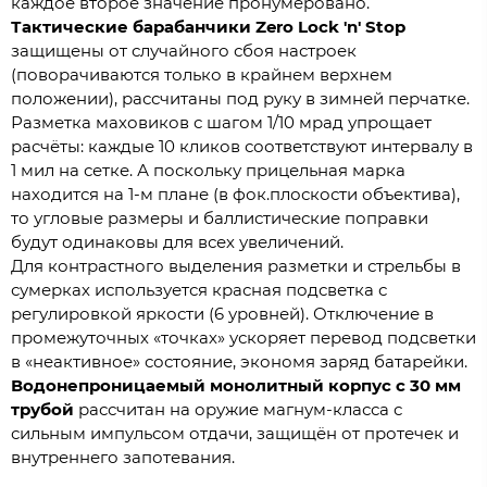
каждое второе значение пронумеровано.
Тактические барабанчики Zero Lock 'n' Stop
защищены от случайного сбоя настроек
(поворачиваются только в крайнем верхнем
положении), рассчитаны под руку в зимней перчатке.
Разметка маховиков с шагом 1/10 мрад упрощает
расчёты: каждые 10 кликов соответствуют интервалу в
1 мил на сетке. А поскольку прицельная марка
находится на 1-м плане (в фок.плоскости объектива),
то угловые размеры и баллистические поправки
будут одинаковы для всех увеличений.
Для контрастного выделения разметки и стрельбы в
сумерках используется красная подсветка с
регулировкой яркости (6 уровней). Отключение в
промежуточных «точках» ускоряет перевод подсветки
в «неактивное» состояние, экономя заряд батарейки.
Водонепроницаемый монолитный корпус с 30 мм
трубой
рассчитан на оружие магнум-класса с
сильным импульсом отдачи, защищён от протечек и
внутреннего запотевания.