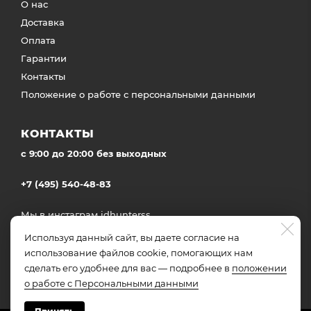
О нас
Доставка
Оплата
Гарантии
Контакты
Положение о работе с персональными данными
КОНТАКТЫ
c 9:00 до 20:00 без выходных
+7 (495) 540-48-83
Мы в инстаграм
idhunterss
Доставка во все регионы России
Используя данный сайт, вы даете согласие на
использование файлов cookie, помогающих нам
сделать его удобнее для вас — подробнее в
положении
о работе с Персональными данными