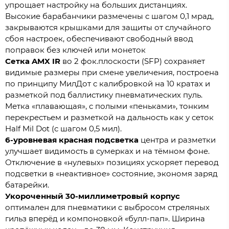
упрощает настройку на больших дистанциях.
Высокие барабанчики размечены с шагом 0,1 мрад,
закрываются крышками для защиты от случайного
сбоя настроек, обеспечивают свободный ввод
поправок без ключей или монеток
Сетка AMX IR
во 2 фок.плоскости (SFP) сохраняет
видимые размеры при смене увеличения, построена
по принципу МилДот с калибровкой на 10 кратах и
разметкой под баллистику пневматических пуль.
Метка «плавающая», с полыми «пеньками», тонким
перекрестьем и разметкой на дальность как у сеток
Half Mil Dot (с шагом 0,5 мил).
6-уровневая красная подсветка
центра и разметки
улучшает видимость в сумерках и на тёмном фоне.
Отключение в «нулевых» позициях ускоряет перевод
подсветки в «неактивное» состояние, экономя заряд
батарейки.
Укороченный 30-миллиметровый корпус
оптимален для пневматики с выбросом стреляных
гильз вперёд и компоновкой «булл-пап». Ширина