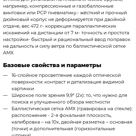
например, компрессионные и газобаллонные
винтовки или PCP пневматику.- жёсткий и прочный
дюймовый корпус не деформируется при двойной
отдаче, вес 472 г- коррекция параллактических
искажений на дистанции от 7 м- точность и простота
настройки- быстрый и рациональный ввод поправок
на дальность и силу ветра по баллистической сетке
AMX
Базовые свойства и параметры
16-слойное просветление каждой оптической
поверхности: контраст и детализация видимой
картинки
Широкое поле зрения 9,9° (2x): то, что нужно для
поиска и улучшенного обзора местности
Баллистическая сетка AMX (гравировка на стекле):
расположение - 2-я фокальная плоскость,
калибровка – на 10x, двойная разметка – основная
(точки) и дополнительная (горизонтальные
штрихи)