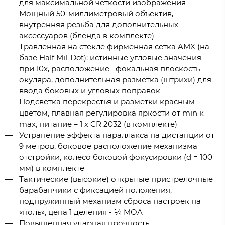
для максимальной чёткости изображения
Мощный 50-миллиметровый объектив,
внутренняя резьба для дополнительных
аксессуаров (бленда в комплекте)
Травлённая на стекле фирменная сетка AMX (на
базе Half Mil-Dot): истинные угловые значения –
при 10x, расположение –фокальная плоскость
окуляра, дополнительная разметка (штрихи) для
ввода боковых и угловых поправок
Подсветка перекрестья и разметки красным
цветом, плавная регулировка яркости от min к
max, питание – 1 x CR 2032 (в комплекте)
Устранение эффекта параллакса на дистанции от
9 метров, боковое расположение механизма
отстройки, колесо боковой фокусировки (d = 100
мм) в комплекте
Тактические (высокие) открытые пристрелочные
барабанчики с фиксацией положения,
подпружинный механизм сброса настроек на
«ноль», цена 1 деления - ¼ MOA
Повышенная ударная прочность