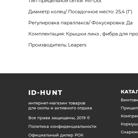
Тип прицельной сетки: Mil-Dot
Диаметр колец/ Посадочное место: 25,4 (1")
Регулировка параллакса/ Фокусировка: Да
Комплектация: Крышки линз , фибра для пр
Производитель: Leapers
ID-HUNT
КАТА
Винтов
интернет-магазин товаров
для охоты и активного отдыха
Прицел
Компре
Все права защищены, 2019 ©
Кормуш
Политика конфиденциальности
Снаряж
Официальный дилер РОК