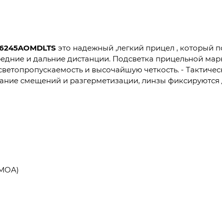
-6245AOMDLTS
это надежный ,легкий прицел , который 
редние и дальние дистанции. Подсветка прицельной мар
етопропускаемость и высочайшую четкость. - Тактическа
ежание смещений и разгерметизации, линзы фиксируются
 МОА)