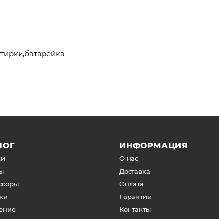
отирки,батарейка
ЛОГ
ИНФОРМАЦИЯ
ки
О нас
ы
Доставка
ссоры
Оплата
ки
Гарантии
ение
Контакты