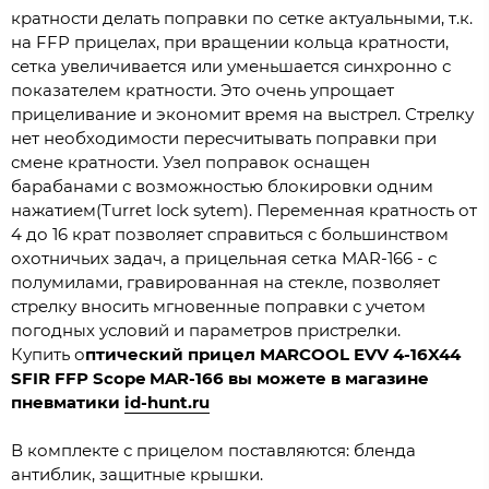
кратности делать поправки по сетке актуальными, т.к.
на FFP прицелах, при вращении кольца кратности,
сетка увеличивается или уменьшается синхронно с
показателем кратности. Это очень упрощает
прицеливание и экономит время на выстрел. Стрелку
нет необходимости пересчитывать поправки при
смене кратности. Узел поправок оснащен
барабанами с возможностью блокировки одним
нажатием(Turret lock sytem). Переменная кратность от
4 до 16 крат позволяет справиться с большинством
охотничьих задач, а прицельная сетка MAR-166 - с
полумилами, гравированная на стекле, позволяет
стрелку вносить мгновенные поправки с учетом
погодных условий и параметров пристрелки.
Купить о
птический прицел MARCOOL EVV
4-16X44
SFIR FFP Scope MAR-166 вы можете в магазине
пневматики
id-hunt.ru
В комплекте с прицелом поставляются: бленда
антиблик, защитные крышки.