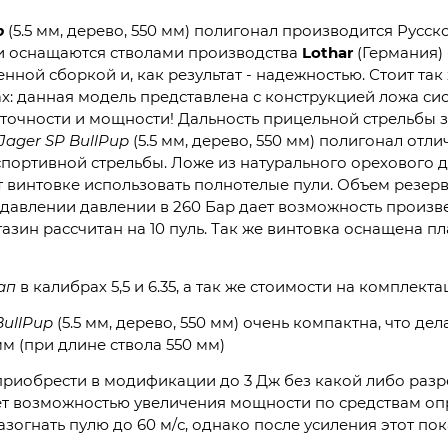
p
(5.5 мм, дерево, 550 мм) полигонал производится Русс
ки оснащаются стволами производства
Lothar
(Германия)
нной сборкой и, как результат - надежностью. Стоит та
х: данная модель представлена с конструкцией ложа сис
в точности и мощности! Дальность прицельной стрельбы 
Jager SP BullPup
(5.5 мм, дерево, 550 мм) полигонал отл
спортивной стрельбы. Ложе из натурального орехового де
 винтовке использовать полнотелые пули. Объем резерв
 давлении давлении в 260 Бар дает возможность произв
газин рассчитан на 10 пуль. Так же винтовка оснащена 
ап
в калибрах 5,5 и 6.35, а так же стоимости на комплекта
BullPup
(5.5 мм, дерево, 550 мм) очень компактна, что дел
 мм (при длине ствола 550 мм)
риобрести в модификации до 3 Дж без какой либо разр
ет возможностью увеличения мощности по средствам оп
огнать пулю до 60 м/с, однако после усиления этот пока