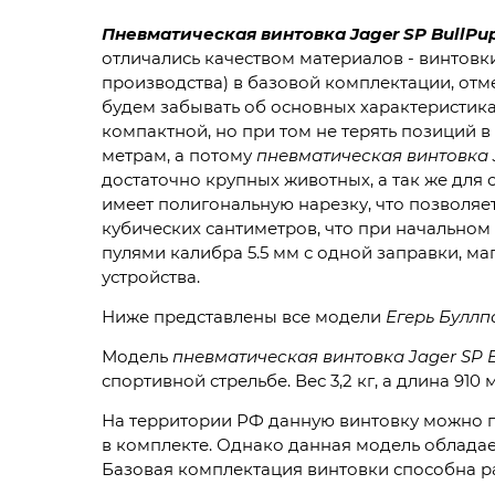
Пневматическая винтовка Jager SP BullPu
отличались качеством материалов - винтов
производства) в базовой комплектации, отме
будем забывать об основных характеристика
компактной, но при том не терять позиций 
метрам, а потому
пневматическая винтовка 
достаточно крупных животных, а так же для 
имеет полигональную нарезку, что позволяет
кубических сантиметров, что при начальном
пулями калибра 5.5 мм с одной заправки, ма
устройства.
Ниже представлены все модели
Егерь Буллп
Модель
пневматическая винтовка Jager SP 
спортивной стрельбе. Вес 3,2 кг, а длина 910
На территории РФ данную винтовку можно п
в комплекте. Однако данная модель облада
Базовая комплектация винтовки способна раз