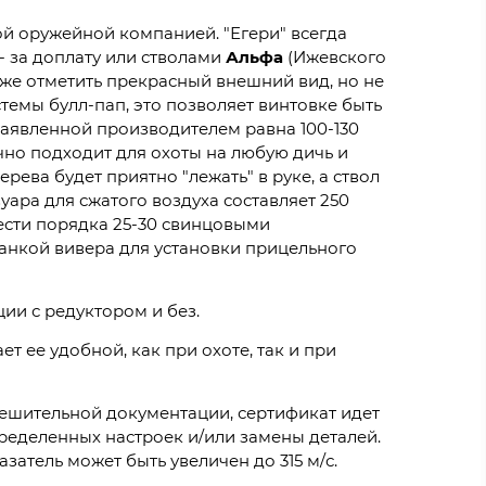
кой оружейной компанией. "Егери" всегда
 - за доплату или стволами
Альфа
(Ижевского
к же отметить прекрасный внешний вид, но не
темы булл-пап, это позволяет винтовке быть
заявленной производителем равна 100-130
ично подходит для охоты на любую дичь и
рева будет приятно "лежать" в руке, а ствол
уара для сжатого воздуха составляет 250
ести порядка 25-30 свинцовыми
планкой вивера для установки прицельного
ции с редуктором и без.
ает ее удобной, как при охоте, так и при
ешительной документации, сертификат идет
ределенных настроек и/или замены деталей.
затель может быть увеличен до 315 м/с.