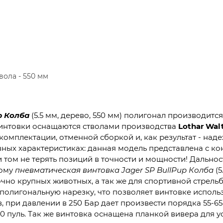
вола - 550 мм
p Колба
(5.5 мм, дерево, 550 мм) полигонал производитс
 винтовки оснащаются стволами производства
Lothar Wal
комплектации, отменной сборкой и, как результат - над
вных характеристиках: данная модель представлена с ко
и том не терять позиций в точности и мощности! Дально
тому
пневматическая винтовка Jager SP BullPup Колба
(5
очно крупных животных, а так же для спортивной стрель
ет полигональную нарезку, что позволяет винтовке испол
, при давлении в 250 Бар дает произвести порядка 55-6
10 пуль. Так же винтовка оснащена планкой вивера для у