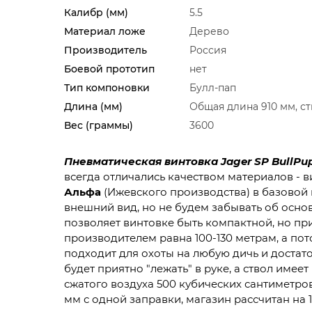
Калибр (мм)
5.5
Материал ложе
Дерево
Производитель
Россия
Боевой прототип
нет
Тип компоновки
Булл-пап
Длина (мм)
Общая длина 910 мм, ст
Вес (граммы)
3600
Пневматическая винтовка Jager SP BullPu
всегда отличались качеством материалов -
Альфа
(Ижевского производства) в базовой 
внешний вид, но не будем забывать об осно
позволяет винтовке быть компактной, но пр
производителем равна 100-130 метрам, а по
подходит для охоты на любую дичь и достат
будет приятно "лежать" в руке, а ствол име
сжатого воздуха 500 кубических сантиметров
мм с одной заправки, магазин рассчитан на 