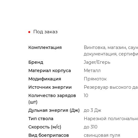
Под заказ
Комплектация
Винтовка, магазин, сау
документация, сертифи
Бренд
Jager/Егерь
Материал корпуса
Металл
Модификация
Прямоток
Источник энергии
Резервуар высокого д
Количество зарядов
10
(шт)
Дульная энергия (Дж)
до 3 Дж
Тип ствола
Нарезной полигональ
Скорость (м/с)
до 310
Вид боеприпасов
свинцовая пуля