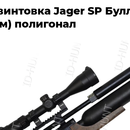
интовка Jager SP Булл
мм) полигонал