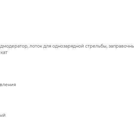
ндмодератор, лоток для однозарядной стрельбы, заправочны
кат
авления
ный