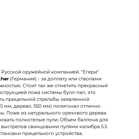
я Русской оружейной компанией. "Егери"
ther
(Германия) - за доплату или стволами
ежностью. Стоит так же отметить прекрасный
нструкцией ложа системы булл-пап, это
сть прицельной стрельбы заявленной
.5 мм, дерево, 550 мм) полигонал отлично
бы. Ложе из натурального орехового дерева
ьзовать полнотелые пули. Объем баллона для
5 выстрелов свинцовыми пулями калибра 5.5
становки прицельного устройства.