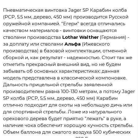
Пневматическая винтовка Jager SP Карабин колба
(PCP, 5.5 мм, дерево, 450 мм) производится Русской
оружейной компанией. "Егери" всегда отличались
качеством материалов - винтовки оснащаются
стволами производства
Lothar Walther
(Германия) -
за доплату или стволами
Альфа
(Ижевского
производства) в базовой комплектации, отменной
сборкой и, как результат - надежностью. Стоит так же
отметить прекрасный внешний вид, но не будем
забывать об основных характеристиках: данная
модель представлена в классической компоновке.
Дальность прицельной стрельбы заявленной
производителем равна 100-130 метрам, а потому Jager
SP колба (PCP, 5.5 мм, дерево, 450 мм) Карабин
отлично подходит для охоты на небольшую дичь или
для спортивной стрельбы. Ложе из натурального
орехового дерева будет приятно "лежать" в руке, а
наличие чока обеспечит хорошую кучность стрельбы.
Объем баллона для сжатого воздуха 500 кубических