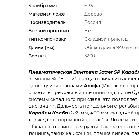
Калибр (мм)
6.35
Материал ложе
Дерево
Производитель
Россия
Боевой прототип
Нет
Тип компоновки
Складной приклад
Длина (мм)
Общая длина 940 мм, с
Вес (кг)
3200
Пневматическая Винтовка Jager SP
Караб
компанией. "Егери" всегда отличались каче
доплату или стволами
Альфа
(Ижевского про
отметить прекрасный внешний вид, но не бу
системы складного приклада, это позволяет
дистанции. Дальность прицельной стрельбы 
Карабин
Колба
(6.35 мм, 400 мм, складной 
так же для спортивной стрельбы. Ложе из из
обхватывать винтовку рукой. Так же есть в
тюнинга, таких как сошки, планка вивера, л