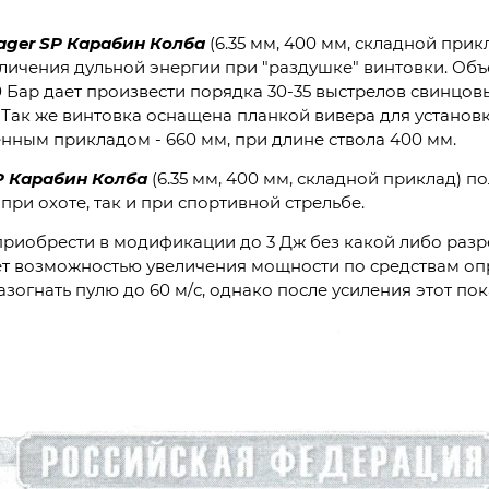
ager SP
Карабин
Колба
(6.35 мм, 400 мм, складной при
еличения дульной энергии при "раздушке" винтовки. Объ
0 Бар дает произвести порядка 30-35 выстрелов свинцов
. Так же винтовка оснащена планкой вивера для установ
оженным прикладом - 660 мм, при длине ствола 400 мм.
P
Карабин
Колба
(6.35 мм, 400 мм, складной приклад) п
при охоте, так и при спортивной стрельбе.
риобрести в модификации до 3 Дж без какой либо разр
ет возможностью увеличения мощности по средствам оп
огнать пулю до 60 м/с, однако после усиления этот пока