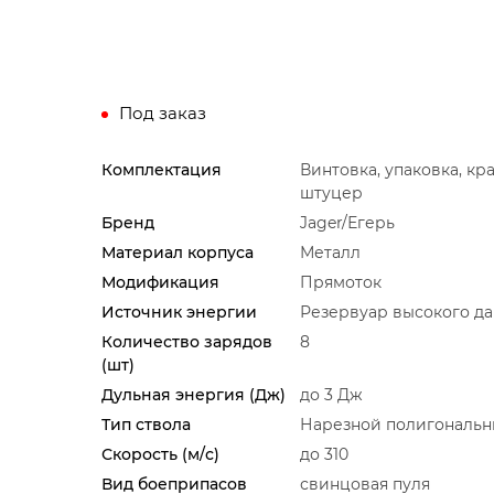
Под заказ
Комплектация
Винтовка, упаковка, кр
штуцер
Бренд
Jager/Егерь
Материал корпуса
Металл
Модификация
Прямоток
Источник энергии
Резервуар высокого д
Количество зарядов
8
(шт)
Дульная энергия (Дж)
до 3 Дж
Тип ствола
Нарезной полигональ
Скорость (м/с)
до 310
Вид боеприпасов
свинцовая пуля