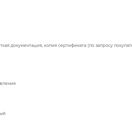
аткая документация, копия сертификата (по запросу покупат
авления
ный