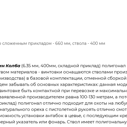
о сложенным прикладом - 660 мм, ствола - 400 мм
ин
Колба
(6.35 мм, 400мм, складной приклад) полигона
ством материалов - винтовки оснащаются стволами прои
изводства) в базовой комплектации, отменной сборкой и,
дем забывать об основных характеристиках: данная мод
 винтовке быть компактной при перевозке и максималь
заявленной производителем равна 100-130 метрам, а по
приклад) полигонал отлично подходит для охоты на любу
 натурального ореха с пистолетной рукоять отлично смо
озможность установки антабок в цевье, с последующим 
азерный указатель или фонарь. Ствол имеет полигональну