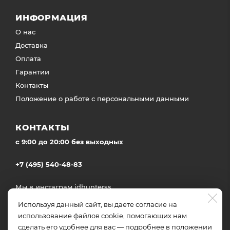
ИНФОРМАЦИЯ
О нас
Доставка
Оплата
Гарантии
Контакты
Положение о работе с персональными данными
КОНТАКТЫ
c 9:00 до 20:00 без выходных
+7 (495) 540-48-83
Мы в инстаграм
idhunterss
Доставка во все регионы России
Используя данный сайт, вы даете согласие на
использование файлов cookie, помогающих нам
сделать его удобнее для вас — подробнее в
положении