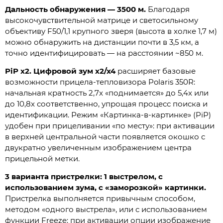
Дальность обнаружения — 3500 м.
Благодаря
высокочувствительной матрице и светосильному
объективу F50/1,1 крупного зверя (высота в холке 1,7 м)
можно обнаружить на дистанции почти в 3,5 км, а
точно идентифицировать — на расстоянии ~850 м.
PiP x2. Цифровой зум x2/x4
расширяет базовые
возможности прицела-тепловизора Polaris 350R:
начальная кратность 2,7x «поднимается» до 5,4x или
до 10,8x соответственно, упрощая процесс поиска и
идентификации. Режим «Картинка-в-картинке» (PiP)
удобен при прицеливании «по месту»: при активации
в верхней центральной части появляется окошко с
двукратно увеличенным изображением центра
прицельной метки.
3 варианта пристрелки: 1 выстрелом, с
использованием зума, с «заморозкой» картинки.
Пристрелка выполняется привычным способом,
методом «одного выстрела», или с использованием
функции Freeze: при активации опции изображение