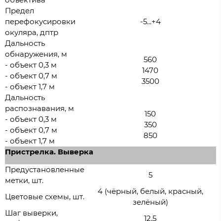
Предел
перефокусировки
-5...+4
окуляра, дптр
Дальность
обнаружения, м
560
- объект 0,3 м
1470
- объект 0,7 м
3500
- объект 1,7 м
Дальность
распознавания, м
150
- объект 0,3 м
350
- объект 0,7 м
850
- объект 1,7 м
Пристрелка. Выверка
Предустановленные
5
метки, шт.
4 (чёрный, белый, красный,
Цветовые схемы, шт.
зелёный)
Шаг выверки,
12,5