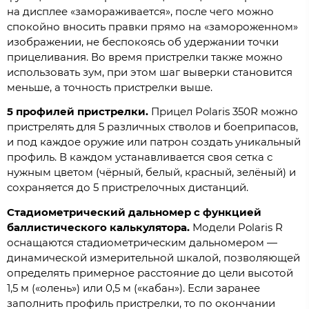
на дисплее «замораживается», после чего можно
спокойно вносить правки прямо на «замороженном»
изображении, не беспокоясь об удержании точки
прицеливания. Во время пристрелки также можно
использовать зум, при этом шаг выверки становится
меньше, а точность пристрелки выше.
5 профилей пристрелки.
Прицел Polaris 350R можно
пристрелять для 5 различных стволов и боеприпасов,
и под каждое оружие или патрон создать уникальный
профиль. В каждом устанавливается своя сетка с
нужным цветом (чёрный, белый, красный, зелёный) и
сохраняется до 5 пристрелочных дистанций.
Стадиометрический дальномер с функцией
баллистического калькулятора.
Модели Polaris R
оснащаются стадиометрическим дальномером —
динамической измерительной шкалой, позволяющей
определять примерное расстояние до цели высотой
1,5 м («олень») или 0,5 м («кабан»). Если заранее
заполнить профиль пристрелки, то по окончании