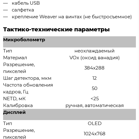
кабель USB
салфетка
крепление Weaver на винтах (не быстросъемное)
Тактико-технические параметры
Микроболометр
Тип
неохлаждаемый
Материал
VOx (оксид ванадия)
Разрешение,
384x288
пикселей
Шаг детектора, мкм
12
Частота обновления
50
кадров, Гц
NETD, мК
<25
Калибровка
ручная, автоматическая
Дисплей
Тип
OLED
Разрешение,
1024x768
пикселей