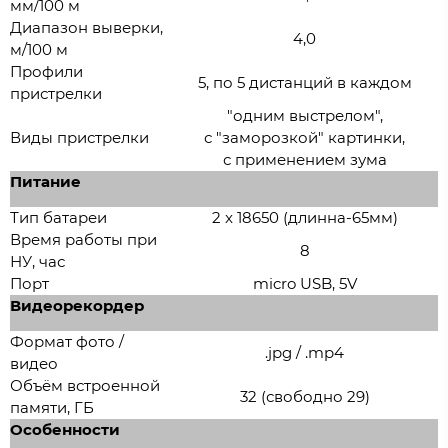
мм/100 м
Диапазон выверки,
4,0
м/100 м
Профили
5, по 5 дистанций в каждом
пристрелки
"одним выстрелом",
Виды пристрелки
с "заморозкой" картинки,
с применением зума
Питание
Тип батареи
2 x 18650 (длинна-65мм)
Время работы при
8
НУ, час
Порт
micro USB, 5V
Видеорекордер
Формат фото /
.jpg / .mp4
видео
Объём встроенной
32 (свободно 29)
памяти, ГБ
Особенности