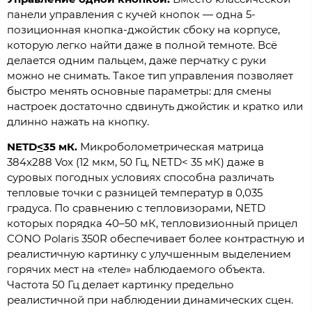
панели управления с кучей кнопок — одна 5-
позиционная кнопка-джойстик сбоку на корпусе,
которую легко найти даже в полной темноте. Всё
делается одним пальцем, даже перчатку с руки
можно не снимать. Такое тип управления позволяет
быстро менять основные параметры: для смены
настроек достаточно сдвинуть джойстик и кратко или
длинно нажать на кнопку.
NETD
<
35 мК.
Микроболометрическая матрица
384x288 Vox (12 мкм, 50 Гц, NETD< 35 мК) даже в
суровых погодных условиях способна различать
тепловые точки с разницей температур в 0,035
градуса. По сравнению с тепловизорами, NETD
которых порядка 40–50 мК, тепловизионный прицел
CONO Polaris 350R обеспечивает более контрастную и
реалистичную картинку с улучшенным выделением
горячих мест на «теле» наблюдаемого объекта.
Частота 50 Гц делает картинку предельно
реалистичной при наблюдении динамических сцен.