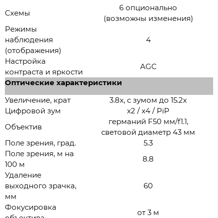
6 опционально
Схемы
(возможны изменения)
Режимы
наблюдения
4
(отображения)
Настройка
AGC
контраста и яркости
Оптические характеристики
Увеличение, крат
3.8x, с зумом до 15.2x
Цифровой зум
x2 / x4 / PiP
германий F50 мм/f1.1,
Объектив
световой диаметр 43 мм
Поле зрения, град.
5.3
Поле зрения, м на
8.8
100 м
Удаление
выходного зрачка,
60
мм
Фокусировка
от 3 м
объектива