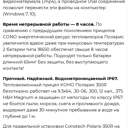
видеоматериала (.mp4), а проводное USB соединение
позволит перенести эти файлы на компьютер
(Windows 7, 10).
Время непрерывной работы — 8 часов.
По
сравнению с предыдущим поколением прицелов
CONO энергетический ресурс тепловизоров Поларис
увеличился вдвое: даже при минусовых температурах
2 батареи типа 18650 обеспечат свыше 8 часов
непрерывной работы. Подходят только батареи
длинной 65мм! Без защиты, без выступающего
контакта!
Прочный. Надёжный. Водонепроницаемый IP67.
Тепловизионный прицел КОНО Поларис 350R
безотказно работает на 9.3х64, .30-06, .300, 12 кал., .375
H&H Magnum и защищён от непогоды по классу IP67:
не боится пыли, мороза, снега и проливного дождя,
выдержит даже 30-минутное пребывание в воде на
глубине до 1 м.
Для правильной установки Conotech Polaris-350R на