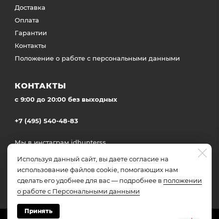
Доставка
Оплата
Гарантии
Контакты
Положение о работе с персональными данными
КОНТАКТЫ
c 9:00 до 20:00 без выходных
+7 (495) 540-48-83
Мы в инстаграм
idhunterss
Доставка во все регионы России
Используя данный сайт, вы даете согласие на
использование файлов cookie, помогающих нам
сделать его удобнее для вас — подробнее в
положении
о работе с Персональными данными
Принять