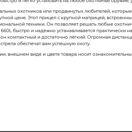
ыстро и легко установить на любое охотничье оружие, у
ональных охотников или продвинутых любителей, которы
упной цене. Этот прицел с крупной матрицей, встроен
иональной техники. Он позволяет решать любые охотнич
k 660L быстро и надёжно устанавливается практически н
 он компактный и достаточно лёгкий. Огромная дистанц
стрела обеспечат вам успешную охоту.
и, внешнем виде и цвете товара носит ознакомительны