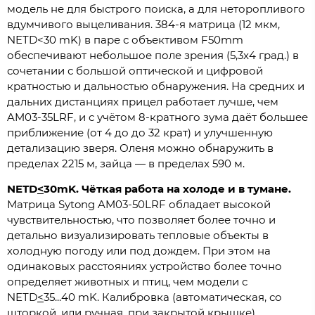
модель не для быстрого поиска, а для неторопливого
вдумчивого выцеливания. 384-я матрица (12 мкм,
NETD<30 mK) в паре с объективом F50mm
обеспечивают небольшое поле зрения (5,3x4 град.) в
сочетании с большой оптической и цифровой
кратностью и дальностью обнаружения. На средних и
дальних дистанциях прицел работает лучше, чем
AM03-35LRF, и с учётом 8-кратного зума даёт большее
приближение (от 4 до до 32 крат) и улучшенную
детализацию зверя. Оленя можно обнаружить в
пределах 2215 м, зайца — в пределах 590 м.
NETD
<
30mK. Чёткая работа на холоде и в тумане.
Матрица Sytong AM03-50LRF обладает высокой
чувствительностью, что позволяет более точно и
детально визуализировать тепловые объекты в
холодную погоду или под дождем. При этом на
одинаковых расстояниях устройство более точно
определяет животных и птиц, чем модели с
NETD
<
35...40 mK. Калибровка (автоматическая, со
шторкой, или ручная, при закрытой крышке)