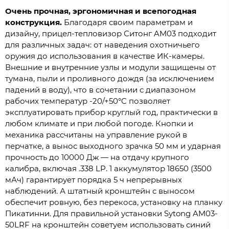
Очень прочная, эргономичная и всепогодная
конструкция.
Благодаря своим параметрам и
дизайну, прицел-тепловизор Ситонг AM03 подходит
для различных задач: от наведения охотничьего
оружия до использования в качестве ИК-камеры.
Внешние и внутренние узлы и модули защищены от
тумана, пыли и проливного дождя (за исключением
падений в воду), что в сочетании с диапазоном
рабочих температур -20/+50°C позволяет
эксплуатировать прибор круглый год, практически в
любом климате и при любой погоде. Кнопки и
механика рассчитаны на управление рукой в
перчатке, а вынос выходного зрачка 50 мм и ударная
прочность до 10000 Дж — на отдачу крупного
калибра, включая .338 LP. 1 аккумулятор 18650 (3500
мАч) гарантирует порядка 5 ч непрерывных
наблюдений. А штатный кронштейн с выносом
обеспечит ровную, без перекоса, установку на планку
Пикатинни. Для правильной установки Sytong AM03-
50LRF на кронштейн советуем использовать синий