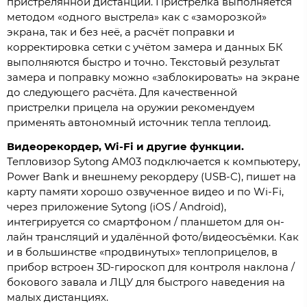
пристрелянной дистанции. Пристрелка выполняется
методом «одного выстрела» как с «заморозкой»
экрана, так и без неё, а расчёт поправки и
корректировка сетки с учётом замера и данных БК
выполняются быстро и точно. Текстовый результат
замера и поправку можно «заблокировать» на экране
до следующего расчёта. Для качественной
пристрелки прицела на оружии рекомендуем
применять автономный источник тепла теплоид.
Видеорекордер, Wi-Fi и другие функции.
Тепловизор Sytong AM03 подключается к компьютеру,
Power Bank и внешнему рекордеру (USB-C), пишет на
карту памяти хорошо озвученное видео и по Wi-Fi,
через приложение Sytong (iOS / Android),
интегрируется со смартфоном / планшетом для он-
лайн трансляций и удалённой фото/видеосъёмки. Как
и в большинстве «продвинутых» теплоприцелов, в
прибор встроен 3D-гироскоп для контроля наклона /
бокового завала и ЛЦУ для быстрого наведения на
малых дистанциях.