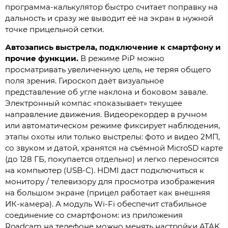
программа-калькулятор быстро считает поправку на
дальность и сразу же выводит её на экран в нужной
точке прицельной сетки.
Автозапись выстрела, подключение к смартфону и
прочие функции.
В режиме PiP можно
просматривать увеличенную цель, не теряя общего
поля зрения. Гироскоп даёт визуальное
представление об угле наклона и боковом завале.
Электронный компас «показывает» текущее
направление движения. Видеорекордер в ручном
или автоматическом режиме фиксирует наблюдения,
этапы охоты или только выстрелы: фото и видео 2МП,
со звуком и датой, хранятся на съёмной MicroSD карте
(до 128 ГБ, покупается отдельно) и легко переносятся
на компьютер (USB-C). HDMI даст подключиться к
монитору / телевизору для просмотра изображения
на большом экране (прицел работает как внешняя
ИК-камера). А модуль Wi-Fi обеспечит стабильное
соединение со смартфоном: из приложения
Roadcam на телефоне можно менять настройки ATAK