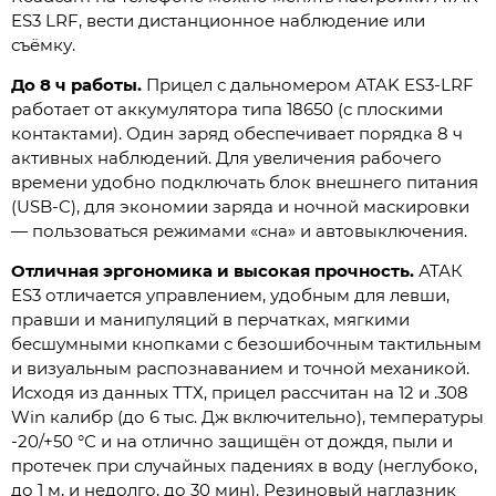
ES3 LRF, вести дистанционное наблюдение или
съёмку.
До 8 ч работы.
Прицел с дальномером ATAK ES3-LRF
работает от аккумулятора типа 18650 (с плоскими
контактами). Один заряд обеспечивает порядка 8 ч
активных наблюдений. Для увеличения рабочего
времени удобно подключать блок внешнего питания
(USB-C), для экономии заряда и ночной маскировки
— пользоваться режимами «сна» и автовыключения.
Отличная эргономика и высокая прочность.
АТАК
ES3 отличается управлением, удобным для левши,
правши и манипуляций в перчатках, мягкими
бесшумными кнопками с безошибочным тактильным
и визуальным распознаванием и точной механикой.
Исходя из данных ТТХ, прицел рассчитан на 12 и .308
Win калибр (до 6 тыс. Дж включительно), температуры
-20/+50 °С и на отлично защищён от дождя, пыли и
протечек при случайных падениях в воду (неглубоко,
до 1 м, и недолго, до 30 мин). Резиновый наглазник