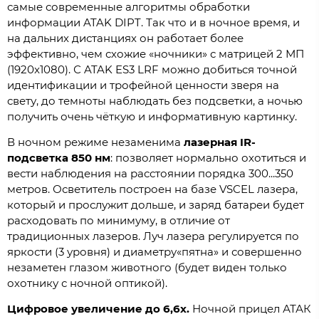
самые современные алгоритмы обработки
информации ATAK DIPT. Так что и в ночное время, и
на дальних дистанциях он работает более
эффективно, чем схожие «ночники» с матрицей 2 МП
(1920x1080). С ATAK ES3 LRF можно добиться точной
идентификации и трофейной ценности зверя на
свету, до темноты наблюдать без подсветки, а ночью
получить очень чёткую и информативную картинку.
В ночном режиме незаменима
лазерная IR-
подсветка 850 нм
: позволяет нормально охотиться и
вести наблюдения на расстоянии порядка 300...350
метров. Осветитель построен на базе VSCEL лазера,
который и прослужит дольше, и заряд батареи будет
расходовать по минимуму, в отличие от
традиционных лазеров. Луч лазера регулируется по
яркости (3 уровня) и диаметру«пятна» и совершенно
незаметен глазом животного (будет виден только
охотнику с ночной оптикой).
Цифровое увеличение до 6,6x.
Ночной прицел АТАК