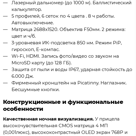
Лазерный дальномер (до 1000 м). Баллистический
калькулятор.
5 профилей, 6 сеток по 4 цвета . 8 ч работы.
Автовыключение.
Матрица 2688x1520. Объектив F50мм. 2 режима:
цвет и ч/б.
3-уровневая ИК-подсветка 850 нм. Режим PiP,
гироскоп, E-компас.
Wi-Fi, HDMI. Запись фото/видео со звуком на
MicroSD карту (до 128 ГБ).
Защита от пыли и воды IP67, ударная стойкость до
6.000 Дж.
Фирменный кронштейн на Picatinny. Наглазник.
Бесшумные кнопки.
Конструкционные и функциональные
особенности
Качественная ночная визуализация.
У прицела
высокочувствительная CMOS матрица 4 МП
(0,001люкс), высококонтрастный OLED экран 768P и