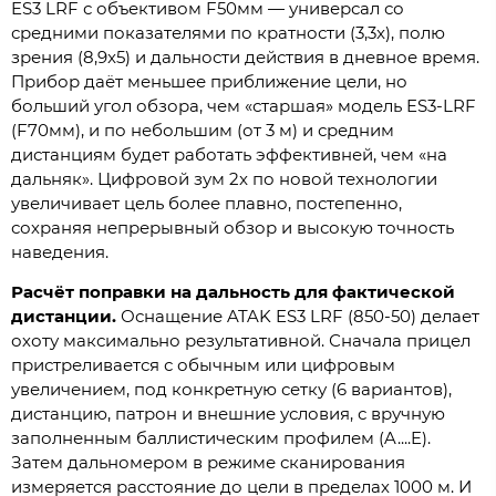
ES3 LRF с объективом F50мм — универсал со
средними показателями по кратности (3,3x), полю
зрения (8,9x5) и дальности действия в дневное время.
Прибор даёт меньшее приближение цели, но
больший угол обзора, чем «старшая» модель ES3-LRF
(F70мм), и по небольшим (от 3 м) и средним
дистанциям будет работать эффективней, чем «на
дальняк». Цифровой зум 2x по новой технологии
увеличивает цель более плавно, постепенно,
сохраняя непрерывный обзор и высокую точность
наведения.
Расчёт поправки на дальность для фактической
дистанции.
Оснащение ATAK ES3 LRF (850-50) делает
охоту максимально результативной. Сначала прицел
пристреливается с обычным или цифровым
увеличением, под конкретную сетку (6 вариантов),
дистанцию, патрон и внешние условия, с вручную
заполненным баллистическим профилем (A....E).
Затем дальномером в режиме сканирования
измеряется расстояние до цели в пределах 1000 м. И