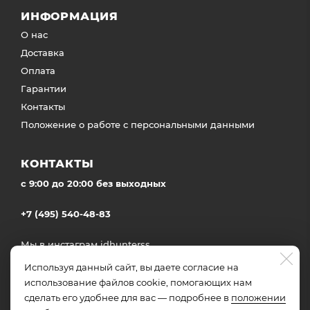
ИНФОРМАЦИЯ
О нас
Доставка
Оплата
Гарантии
Контакты
Положение о работе с персональными данными
КОНТАКТЫ
c 9:00 до 20:00 без выходных
+7 (495) 540-48-83
Мы в инстаграм
idhunterss
Доставка во все регионы России
Используя данный сайт, вы даете согласие на
использование файлов cookie, помогающих нам
сделать его удобнее для вас — подробнее в
положении