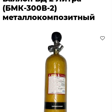
(БМК-300В-2)
металлокомпозитный