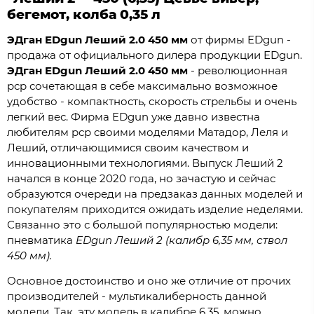
бегемот, колба 0,35 л
ЭДган
EDgun
Леший 2.0
450 мм
от фирмы EDgun -
продажа от официального дилера продукции EDgun.
ЭДган
EDgun
Леший 2.0
450 мм
- революционная
pcp сочетающая в себе максимально возможное
удобство - компактность, скорость стрельбы и очень
легкий вес. Фирма EDgun уже давно известна
любителям рср своими моделями Матадор, Леля и
Леший, отличающимися своим качеством и
инновационными технологиями. Выпуск Леший 2
начался в конце 2020 года, но зачастую и сейчас
образуются очереди на предзаказ данных моделей и
покупателям приходится ожидать изделие неделями.
Связанно это с большой популярностью модели:
пневматика
EDgun Леший 2 (калибр 6,35 мм, ствол
450 мм).
Основное достоинство и оно же отличие от прочих
производителей - мультикалиберность данной
модели. Так, эту модель в калибре 6,35, можно