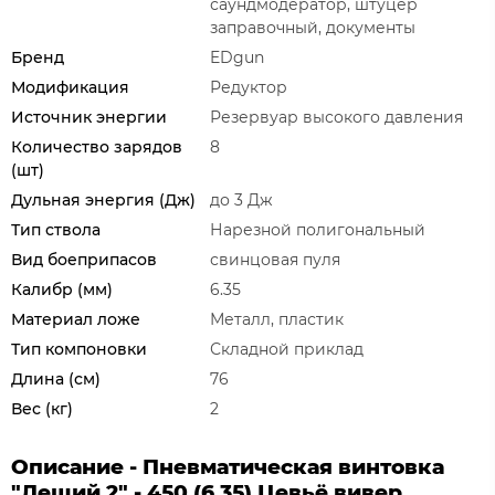
саундмодератор, штуцер
заправочный, документы
Бренд
EDgun
Модификация
Редуктор
Источник энергии
Резервуар высокого давления
Количество зарядов
8
(шт)
Дульная энергия (Дж)
до 3 Дж
Тип ствола
Нарезной полигональный
Вид боеприпасов
свинцовая пуля
Калибр (мм)
6.35
Материал ложе
Металл, пластик
Тип компоновки
Складной приклад
Длина (см)
76
Вес (кг)
2
Описание - Пневматическая винтовка
"Леший 2" - 450 (6,35) Цевьё вивер,