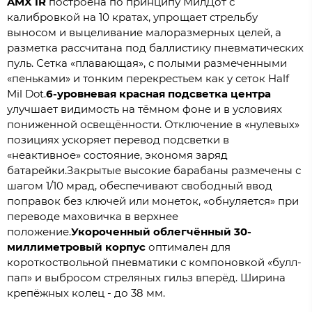
AMX IR
построена по принципу МилДот с
калибровкой на 10 кратах, упрощает стрельбу
выносом и выцеливание малоразмерных целей, а
разметка рассчитана под баллистику пневматических
пуль. Сетка «плавающая», с полыми размеченными
«пеньками» и тонким перекрестьем как у сеток Half
Mil Dot.
6-уровневая красная подсветка центра
улучшает видимость на тёмном фоне и в условиях
пониженной освещённости. Отключение в «нулевых»
позициях ускоряет перевод подсветки в
«неактивное» состояние, экономя заряд
батарейки.Закрытые высокие барабаны размечены с
шагом 1/10 мрад, обеспечивают свободный ввод
поправок без ключей или монеток, «обнуляется» при
переводе маховичка в верхнее
положение.
Укороченный облегчённый 30-
миллиметровый корпус
оптимален для
короткоствольной пневматики с компоновкой «булл-
пап» и выбросом стреляных гильз вперёд. Ширина
крепёжных колец - до 38 мм.