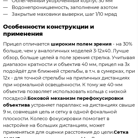
Облегчённый укороченный корпус 30 мм
Водонепроницаемость, заполнение азотом
Закрытые маховики выверки, шаг 1/10 мрад
Особенности конструкции и
применения
Прицел отличается
широким полем зрения
- на 30%
больше, чем у аналогичных моделей 3-12x40. Лучше
обзор, больше целей в поле зрения стрелка. Учитывая
диапазон кратности и объектив 40 мм, прицел на 3x
подойдёт для ближней стрельбы, в т.ч. в сумерках, при
12x - для точной стрельбы на приличных дистанциях
при нормальной освещённости. К тому же 40-мм
объектив позволяет использовать кольца с низкой
посадкой.
Боковой механизм перефокусировки
объектива
устраняет параллакс на дистанциях свыше
9 м, совмещая цель и сетку в одной фокальной
плоскости. Колесо фокусировки помогает в
настройке на больших дистанциях, может
применяться для оценки расстояния до цели.
Сетка