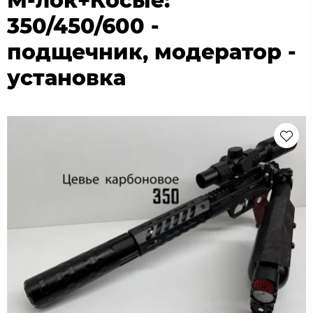
М-лок+Косые:
350/450/600 -
подщечник, модератор -
установка