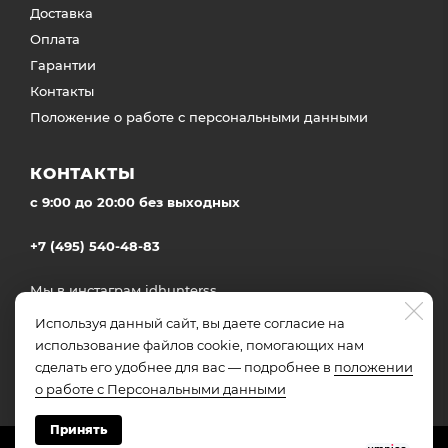
Доставка
Оплата
Гарантии
Контакты
Положение о работе с персональными данными
КОНТАКТЫ
c 9:00 до 20:00 без выходных
+7 (495) 540-48-83
Мы в инстаграм
idhunterss
Доставка во все регионы России
Используя данный сайт, вы даете согласие на
использование файлов cookie, помогающих нам
сделать его удобнее для вас — подробнее в
положении
о работе с Персональными данными
Принять