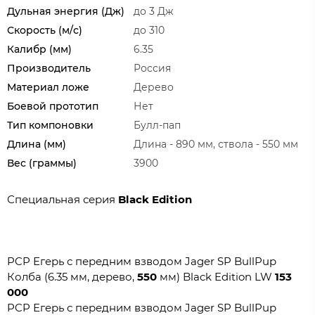
Дульная энергия (Дж)
до 3 Дж
Скорость (м/с)
до 310
Калибр (мм)
6.35
Производитель
Россия
Материал ложе
Дерево
Боевой прототип
Нет
Тип компоновки
Булл-пап
Длина (мм)
Длина - 890 мм, ствола - 550 мм
Вес (граммы)
3900
Специальная серия
Black Edition
PCP Егерь с передним взводом Jager SP BullPup
Колба (6.35 мм, дерево,
550
мм) Black Edition LW
153
000
PCP Егерь с передним взводом Jager SP BullPup