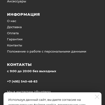
Аксессуары
ИНФОРМАЦИЯ
О нас
Доставка
Оплата
Гарантии
Контакты
Положение о работе с персональными данными
КОНТАКТЫ
c 9:00 до 20:00 без выходных
+7 (495) 540-48-83
Мы в инстаграм
idhunterss
Доставка во все регионы России
Используя данный сайт, вы даете согласие на
использование файлов cookie, помогающих нам