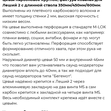
Леший 2 с длинной ствола 350мм/450мм/600мм
.
Выполнены из плетёного карбонового волокна и
имеет толщину стенки 2 мм, высокая прочность с
низким весом.
На цевье выполнена перфорация в стандарте M-LOK
совместимо с любыми аксессуарами, как например:
планки вивер, сошки, антабки, фонари и пр. могут
быть легко установлены. Перфорация способствует
формированию отличного хвата, при этом рука не
скользит.
Наружный диаметр цевья 50 мм и внутренний 46мм
что позволит вам устанавливать саунд-модераторы
диаметром вплоть до 40мм, а так же подходит для
саунд-модераторов типа "Бегемот".
Цевьё надёжно крепится к Леший 2 через
алюминиевую закладную на два винта M5 а сам
карбон крепится к закладной на четыре винта M5.
Весь необходимый комплект крепежа идёт вместе с
цевьём.